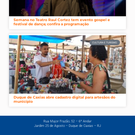
Semana no Teatro Raul Cortez tem evento gospel e
festival de dança; confira a programação
CULTURA E TURISMO
Duque de Caxias abre cadastro digital para artesãos do
município
Rua Major Frazão, 52 – 6º Andar
Jardim 25 de Agosto – Duque de Caxias – RJ