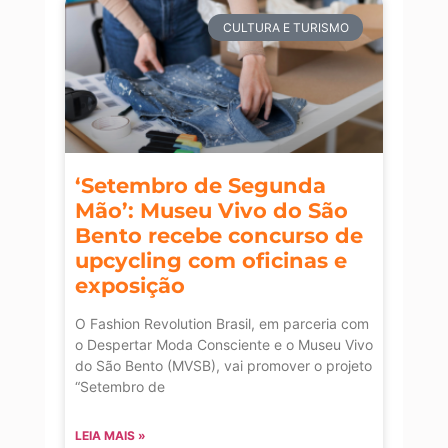
CULTURA E TURISMO
‘Setembro de Segunda
Mão’: Museu Vivo do São
Bento recebe concurso de
upcycling com oficinas e
exposição
O Fashion Revolution Brasil, em parceria com
o Despertar Moda Consciente e o Museu Vivo
do São Bento (MVSB), vai promover o projeto
“Setembro de
LEIA MAIS »