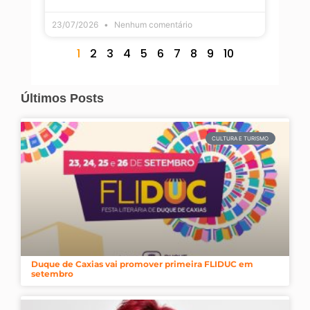
23/07/2026
Nenhum comentário
1
2
3
4
5
6
7
8
9
10
Últimos Posts
CULTURA E TURISMO
Duque de Caxias vai promover primeira FLIDUC em
setembro