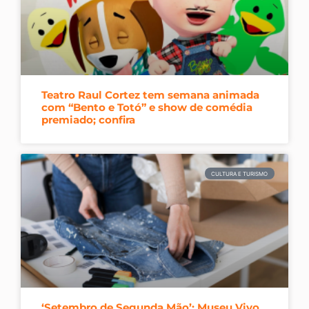
Teatro Raul Cortez tem semana animada
com “Bento e Totó” e show de comédia
premiado; confira
CULTURA E TURISMO
‘Setembro de Segunda Mão’: Museu Vivo