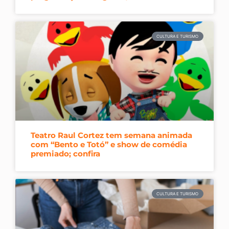
CULTURA E TURISMO
Teatro Raul Cortez tem semana animada
com “Bento e Totó” e show de comédia
premiado; confira
CULTURA E TURISMO