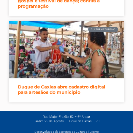
gospel e festival de dança; confira a
programação
CULTURA E TURISMO
Duque de Caxias abre cadastro digital
para artesãos do município
Rua Major Frazão, 52 – 6º Andar
Jardim 25 de Agosto – Duque de Caxias – RJ
Desenvolvido pela Secretaria de Cultura e Turismo