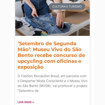
CULTURA E TURISMO
‘Setembro de Segunda
Mão’: Museu Vivo do São
Bento recebe concurso de
upcycling com oficinas e
exposição
O Fashion Revolution Brasil, em parceria com
o Despertar Moda Consciente e o Museu Vivo
do São Bento (MVSB), vai promover o projeto
“Setembro de
LEIA MAIS »