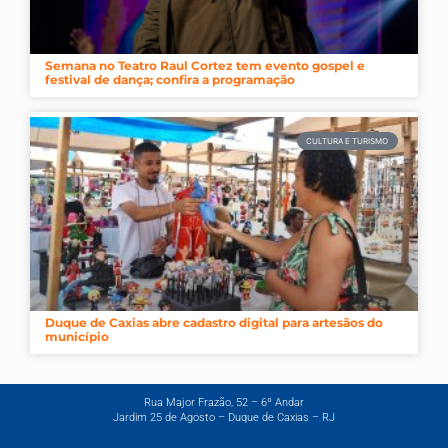
Semana no Teatro Raul Cortez tem evento gospel e
festival de dança; confira a programação
CULTURA E TURISMO
Duque de Caxias abre cadastro digital para artesãos do
município
Rua Major Frazão, 52 – 6º Andar
Jardim 25 de Agosto – Duque de Caxias – RJ