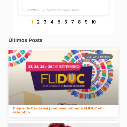
23/07/2026
Nenhum comentário
1
2
3
4
5
6
7
8
9
10
Últimos Posts
CULTURA E TURISMO
Duque de Caxias vai promover primeira FLIDUC em
setembro