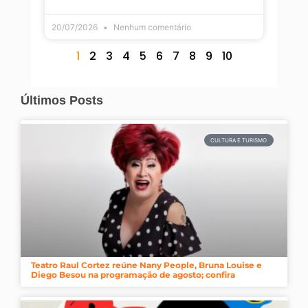
20/07/2026
Nenhum comentário
1
2
3
4
5
6
7
8
9
10
Últimos Posts
CULTURA E TURISMO
Teatro Raul Cortez reúne Nany People, Bruna Louise e
Diego Besou na programação de agosto; confira