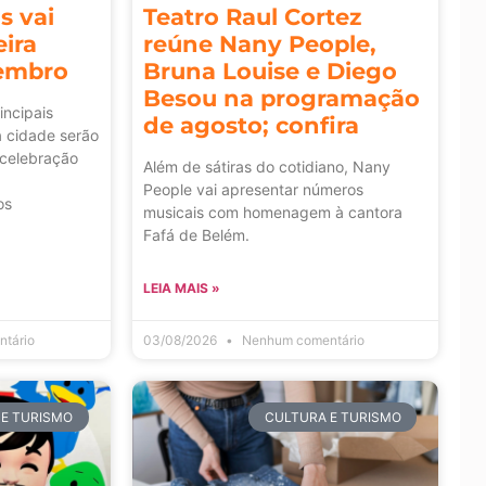
s vai
Teatro Raul Cortez
ira
reúne Nany People,
embro
Bruna Louise e Diego
Besou na programação
incipais
de agosto; confira
a cidade serão
celebração
Além de sátiras do cotidiano, Nany
People vai apresentar números
os
musicais com homenagem à cantora
Fafá de Belém.
LEIA MAIS »
tário
03/08/2026
Nenhum comentário
 E TURISMO
CULTURA E TURISMO