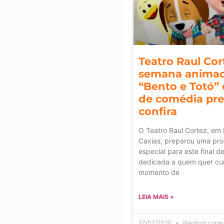
Teatro Raul Co
semana anima
“Bento e Totó”
de comédia pr
confira
O Teatro Raul Cortez, em
Caxias, preparou uma pr
especial para este final 
dedicada a quem quer cur
momento de
LEIA MAIS »
27/07/2026
Nenhum comen