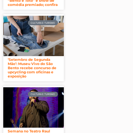
“Bento e Totó” e show de
comédia premiado; confira
CULTURA E TURISMO
‘Setembro de Segunda
Mão’: Museu Vivo do São
Bento recebe concurso de
upcycling com oficinas e
exposição
CULTURA E TURISMO
Semana no Teatro Raul