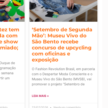
rtez tem
‘Setembro de Segunda
da com
Mão’: Museu Vivo do
 e show
São Bento recebe
emiado;
concurso de upcycling
com oficinas e
exposição
 Duque de
ogramação
O Fashion Revolution Brasil, em parceria
de semana
com o Despertar Moda Consciente e o
tir um
Museu Vivo do São Bento (MVSB), vai
promover o projeto “Setembro de
LEIA MAIS »
tário
23/07/2026
Nenhum comentário