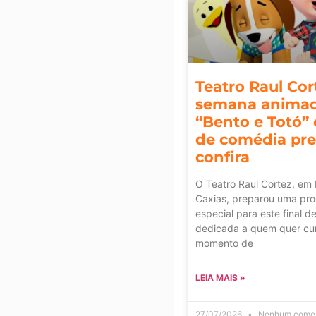
Teatro Raul Co
semana anima
“Bento e Totó”
de comédia pr
confira
O Teatro Raul Cortez, em
Caxias, preparou uma pr
especial para este final 
dedicada a quem quer cur
momento de
LEIA MAIS »
27/07/2026
Nenhum comen