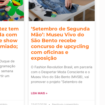
rtez tem
‘Setembro de Segunda
da com
Mão’: Museu Vivo do
 e show
São Bento recebe
emiado;
concurso de upcycling
com oficinas e
exposição
 Duque de
ogramação
O Fashion Revolution Brasil, em parceria
de semana
com o Despertar Moda Consciente e o
tir um
Museu Vivo do São Bento (MVSB), vai
promover o projeto “Setembro de
LEIA MAIS »
tário
23/07/2026
Nenhum comentário