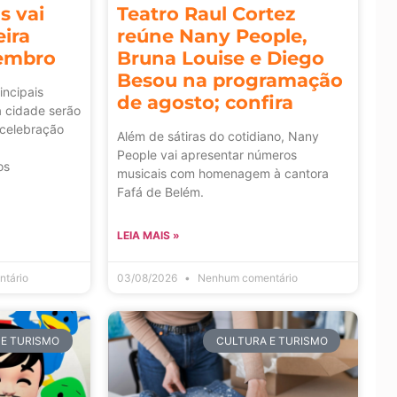
s vai
Teatro Raul Cortez
ira
reúne Nany People,
embro
Bruna Louise e Diego
Besou na programação
incipais
de agosto; confira
a cidade serão
celebração
Além de sátiras do cotidiano, Nany
People vai apresentar números
os
musicais com homenagem à cantora
Fafá de Belém.
LEIA MAIS »
tário
03/08/2026
Nenhum comentário
 E TURISMO
CULTURA E TURISMO