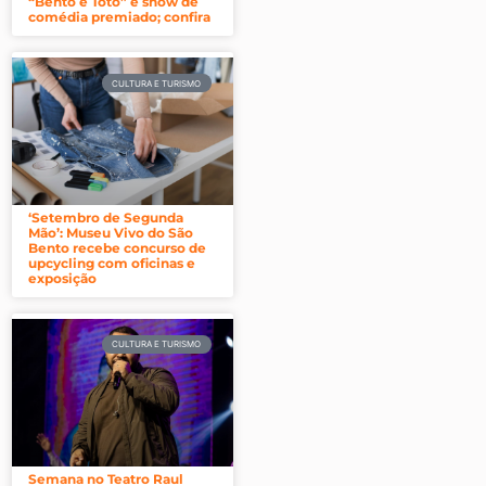
“Bento e Totó” e show de
comédia premiado; confira
CULTURA E TURISMO
‘Setembro de Segunda
Mão’: Museu Vivo do São
Bento recebe concurso de
upcycling com oficinas e
exposição
CULTURA E TURISMO
Semana no Teatro Raul