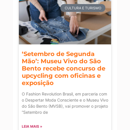
CULTURA E TURISMO
‘Setembro de Segunda
Mão’: Museu Vivo do São
Bento recebe concurso de
upcycling com oficinas e
exposição
O Fashion Revolution Brasil, em parceria com
o Despertar Moda Consciente e o Museu Vivo
do São Bento (MVSB), vai promover o projeto
“Setembro de
LEIA MAIS »