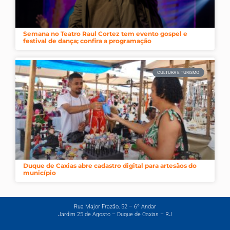
Semana no Teatro Raul Cortez tem evento gospel e
festival de dança; confira a programação
CULTURA E TURISMO
Duque de Caxias abre cadastro digital para artesãos do
município
Rua Major Frazão, 52 – 6º Andar
Jardim 25 de Agosto – Duque de Caxias – RJ