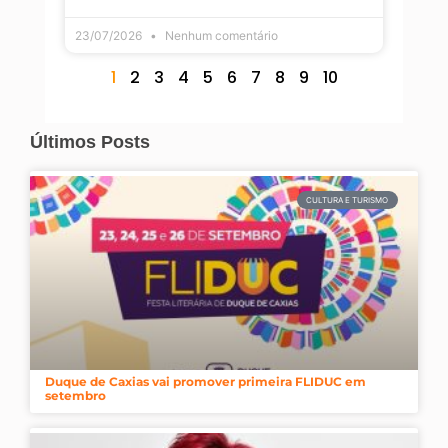
23/07/2026
Nenhum comentário
1
2
3
4
5
6
7
8
9
10
Últimos Posts
CULTURA E TURISMO
Duque de Caxias vai promover primeira FLIDUC em
setembro