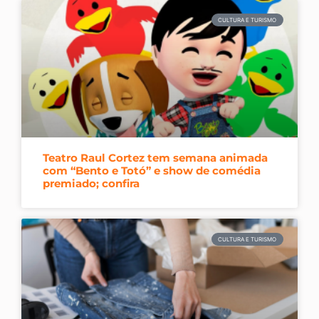
CULTURA E TURISMO
Teatro Raul Cortez tem semana animada
com “Bento e Totó” e show de comédia
premiado; confira
CULTURA E TURISMO