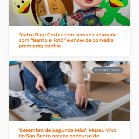
Teatro Raul Cortez tem semana animada
com “Bento e Totó” e show de comédia
premiado; confira
CULTURA E TURISMO
‘Setembro de Segunda Mão’: Museu Vivo
do São Bento recebe concurso de