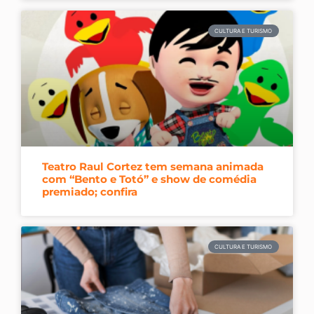
CULTURA E TURISMO
Teatro Raul Cortez tem semana animada
com “Bento e Totó” e show de comédia
premiado; confira
CULTURA E TURISMO