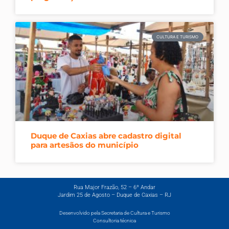
CULTURA E TURISMO
Duque de Caxias abre cadastro digital
para artesãos do município
Rua Major Frazão, 52 – 6º Andar
Jardim 25 de Agosto – Duque de Caxias – RJ
Desenvolvido pela Secretaria de Cultura e Turismo
Consultoria técnica