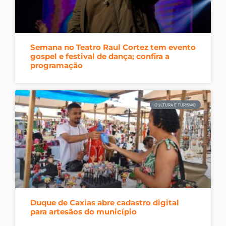
Semana no Teatro Raul Cortez tem evento
gospel e festival de dança; confira a
programação
CULTURA E TURISMO
Duque de Caxias abre cadastro digital
para artesãos do município