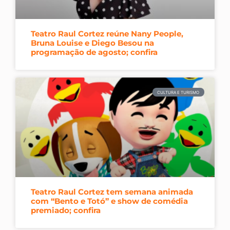
Teatro Raul Cortez reúne Nany People,
Bruna Louise e Diego Besou na
programação de agosto; confira
CULTURA E TURISMO
Teatro Raul Cortez tem semana animada
com “Bento e Totó” e show de comédia
premiado; confira