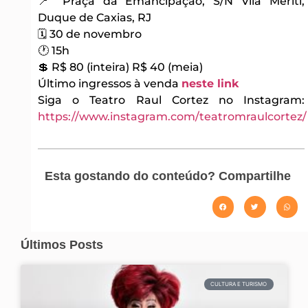
📍 Praça da Emancipação, S/N Vila Meriti,
Duque de Caxias, RJ
🗓 30 de novembro
🕐 15h
💲 R$ 80 (inteira) R$ 40 (meia)
Último ingressos à venda
neste link
Siga o Teatro Raul Cortez no Instagram:
https://www.instagram.com/teatromraulcortez/
Esta gostando do conteúdo? Compartilhe
Últimos Posts
CULTURA E TURISMO