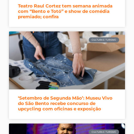
Teatro Raul Cortez tem semana animada
com “Bento e Totó” e show de comédia
premiado; confira
CULTURA E TURISMO
‘Setembro de Segunda Mão’: Museu Vivo
do São Bento recebe concurso de
upcycling com oficinas e exposição
CULTURA E TURISMO